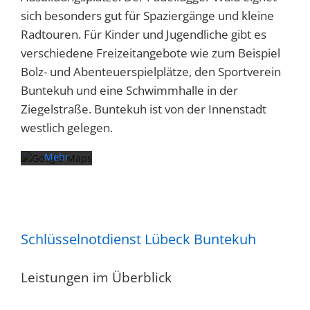
sich besonders gut für Spaziergänge und kleine
Radtouren. Für Kinder und Jugendliche gibt es
Mit dem
verschiedene Freizeitangebote wie zum Beispiel
Laden der
Karte
Bolz- und Abenteuerspielplätze, den Sportverein
akzeptieren
Buntekuh und eine Schwimmhalle in der
Sie die
Ziegelstraße. Buntekuh ist von der Innenstadt
Datenschutzerklärung
westlich gelegen.
von
Google.
Mehr
erfahren
Karte
laden
Schlüsselnotdienst Lübeck Buntekuh
Google
Maps immer
Leistungen im Überblick
entsperren