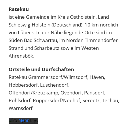
Ratekau
ist eine Gemeinde im Kreis Ostholstein, Land
Schleswig-Holstein (Deutschland), 10 km nördlich
von Lübeck. In der Nähe liegende Orte sind im
Süden Bad Schwartau, im Norden Timmendorfer
Strand und Scharbeutz sowie im Westen
Ahrensbök.
Ortsteile und Dorfschaften
Mit dem
Ratekau Grammersdorf/Wilmsdorf, Häven,
Laden der
Karte
Hobbersdorf, Luschendorf,
akzeptieren
Offendorf/Kreuzkamp, Ovendorf, Pansdorf,
Sie die
Rohlsdorf, Ruppersdorf/Neuhof, Sereetz, Techau,
Datenschutzerklärung
Warnsdorf
von
Google.
Mehr
erfahren