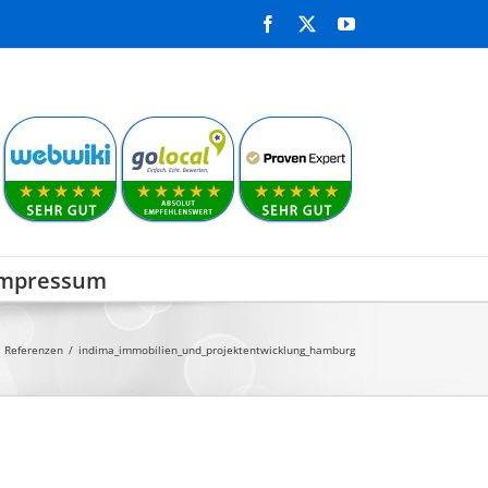
Facebook
X
YouTube
mpressum
Referenzen
indima_immobilien_und_projektentwicklung_hamburg