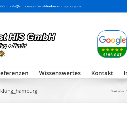
666
|
info@schluesseldienst-luebeck-umgebung.de
eferenzen
Wissenswertes
Kontakt
I
cklung_hamburg
Startseite