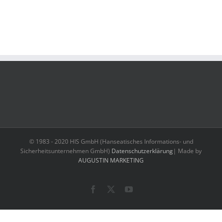
© 1983 - 2020 HIS GmbH (Hanseatisches Informations- und
Sicherheitsunternehmen GmbH)
Datenschutzerklärung
| Made by
AUGUSTIN MARKETING
Facebook
X
YouTube