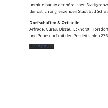
unmittelbar an der nördlichen Stadtgrenz
Mit dem
Laden der
der östlich angrenzenden Stadt Bad Schw
Karte
akzeptieren
Dorfschaften & Ortsteile
Sie die
Arfrade, Curau, Dissau, Eckhorst, Horsdo
Datenschutzerklärung
und Pohnsdorf mit den Postleitzahlen 236
von
Google.
Mehr
erfahren
Karte
laden
Google
Maps immer
entsperren