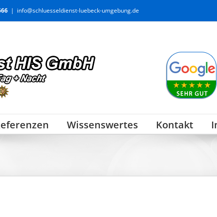
666
|
info@schluesseldienst-luebeck-umgebung.de
eferenzen
Wissenswertes
Kontakt
I